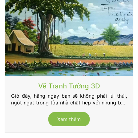
phong thủy.
Vẽ Tranh Tường 3D
Giờ đây, hằng ngày bạn sẽ không phải lủi thủi,
ngột ngạt trong tòa nhà chật hẹp với những bức
tường trắng thô ráp, lạnh lẽo mà bức bí nữa. Mỗi
khi bước chân ra khỏi phòng, ngắm nhìn bức
Xem thêm
tường của nhà mình. Bạn sẽ thấy những hình ảnh
chân thực, sống động của mọi người và bạn sẽ
muốn cùng vui đùa với họ trong từng khoảnh