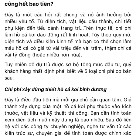
công hết bao tiền?
Đây là một câu hỏi rất chung và nó ảnh hưởng bởi
nhiều yếu tố. Từ diện tích, vật liệu cấu thành, chi tiết
phụ kiện đến tiểu cảnh trang trí…Trên thực tế, chi phí
làm hồ cá koi dao động rất linh hoạt. Tùy theo quy mô,
diện tích và điều kiện kinh tế mà bạn có thể chọn làm
mẫu hồ cá có giá từ vài triệu đến vài trăm, thậm chí cả
vài tỷ đồng (hoặc nhiều hơn nữa).
Tuy nhiên để dự trù được sơ bộ tổng mức đầu tư, quý
khách hàng nhất định phải biết về 5 loại chi phí cơ bản
sau:
Chi phí xây dừng thiết hồ cá koi bình dương
Đây là điều đầu tiên mà mỗi gia chủ cần quan tâm. Giá
thành xây dựng của một hồ cá koi phụ thuộc vào kích
thước, vật liệu và kỹ thuật thi công. Bạn cần tính toán
xem diện tích muốn xây dựng là bao nhiêu. Sau đó liên
hệ với các công ty chuyên nghiệp, nghe tư vấn từ các
kiến trúc sư, chuyên gia để tính toán được chính xác