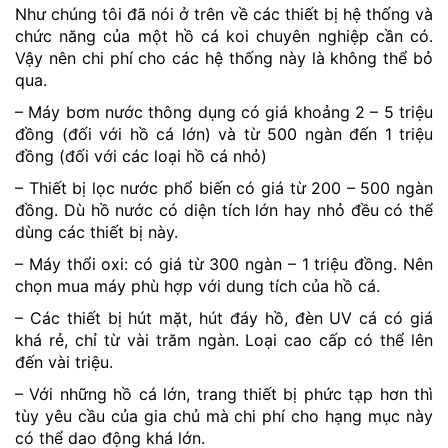
Như chúng tôi đã nói ở trên về các thiết bị hệ thống và
chức năng của một hồ cá koi chuyên nghiệp cần có.
Vậy nên chi phí cho các hệ thống này là không thể bỏ
qua.
– Máy bơm nước thông dụng có giá khoảng 2 – 5 triệu
đồng (đối với hồ cá lớn) và từ 500 ngàn đến 1 triệu
đồng (đối với các loại hồ cá nhỏ)
– Thiết bị lọc nước phổ biến có giá từ 200 – 500 ngàn
đồng. Dù hồ nước có diện tích lớn hay nhỏ đều có thể
dùng các thiết bị này.
– Máy thổi oxi: có giá từ 300 ngàn – 1 triệu đồng. Nên
chọn mua máy phù hợp với dung tích của hồ cá.
– Các thiết bị hút mặt, hút đáy hồ, đèn UV cá có giá
khá rẻ, chỉ từ vài trăm ngàn. Loại cao cấp có thể lên
đến vài triệu.
– Với những hồ cá lớn, trang thiết bị phức tạp hơn thì
tùy yêu cầu của gia chủ mà chi phí cho hạng mục này
có thể dao động khá lớn.