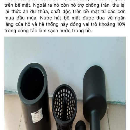
trên bề mặt. Ngoài ra nó còn hỗ trợ chống tràn, thu lại
lại thức ăn dư thừa, chất độc trên bề mặt từ các cơn
mưa đầu mùa. Nước hút bề mặt được đưa về ngăn
lắng của hồ và hệ thống này đóng vai trò khoảng 10%
trong công tác làm sạch nước trong hồ.