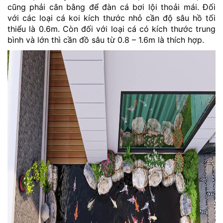
cũng phải cân bằng để đàn cá bơi lội thoải mái. Đối
với các loại cá koi kích thước nhỏ cần độ sâu hồ tối
thiểu là 0.6m. Còn đối với loại cá có kích thước trung
bình và lớn thì cần đồ sâu từ 0.8 – 1.6m là thích hợp.