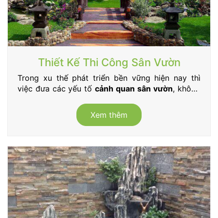
Thiết Kế Thi Công Sân Vườn
Trong xu thế phát triển bền vững hiện nay thì
việc đưa các yếu tố
cảnh quan sân vườn
, không
gian xanh vào trong công trình ngày càng được
các chủ đầu tư quan tâm và ưa chuộng. Tuy
Xem thêm
nhiên để có một không gian đẹp thì trước hết
công tác chuẩn bị,
thiết kế cảnh quan sân
vườn
phải được đặt lên hàng đầu. Đây là công
việc phức tạp, đòi hỏi sự chuyên nghiệp và sáng
tạo để mang tới cho công trình những nét tự
nhiên nhất. Thông tin tại bài viết này sẽ giúp bạn
có những cái nhìn tổng quát và hiểu thêm được
vì sao rất nhiều khách hàng đã tin tưởng lựa
chọn.