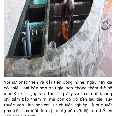
Với sự phát triển và cải tiến công nghệ, ngày nay đã
có nhiều loại hỗn hợp phụ gia, sơn chống thấm thế hệ
mới. Khi sử dụng vào thi công đáy và thành hồ không
chỉ đảm bảo thẩm mĩ mà còn có độ bền lâu dài. Tùy
thuộc vào kinh nghiệm, sự chuyên nghiệp và bí quyết
pha trộn của mỗi đơn vị mà độ bền vật liệu có thể lên