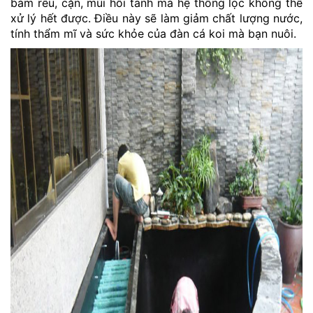
bám rêu, cặn, mùi hôi tanh mà hệ thống lọc không thể
xử lý hết được. Điều này sẽ làm giảm chất lượng nước,
tính thẩm mĩ và sức khỏe của đàn cá koi mà bạn nuôi.