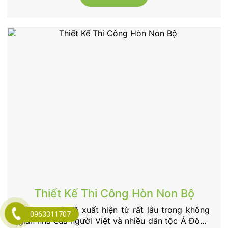
bằng cách đắp lên đó chất liệu thông dụng nhất
là Xi-măng. Thông thường thì các bạn sẽ thắc
mắc liệu phong cách này có ảnh hưởng thế nào
đến lợi ích về chi phí, chất lượng sản phẩm…?
Thiết Kế Thi Công Hòn Non Bộ
Hòn non bộ đã xuất hiện từ rất lâu trong không
0963311707
gian nhà của người Việt và nhiều dân tộc Á Đông