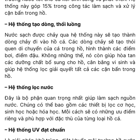
thống này góp 15% trong công tác làm sạch và xử lý
cặn bẩn trong hồ.
– Hệ thống tạo dòng, thổi luồng
Nước sạch được chảy qua hệ thống này sẽ tạo thành
dòng chảy đi vào hồ cá. Các dòng chảy sẽ tạo thói
quen di chuyển của cá trong hồ, hình thành các điểm
bơi, điểm đậu. Không những thế, nó còn giúp hòa tan
các dưỡng chất bổ sung cho hồ, cân bằng vi sinh và
giúp hệ thống lọc giải quyết tất cả các cặn bẩn trong
hồ.
– Hệ thống lọc nước
Đây là bộ phận quan trọng nhất giúp làm sạch nguồn
nước. Chúng có thể bao gồm các thiết bị lọc cơ học,
sinh học hoặc hóa học. Mỗi cách sẽ có những ưu điểm
riêng và phù hợp với đặc thù của từng loại hồ cá.
– Hệ thống UV đạt chuẩn